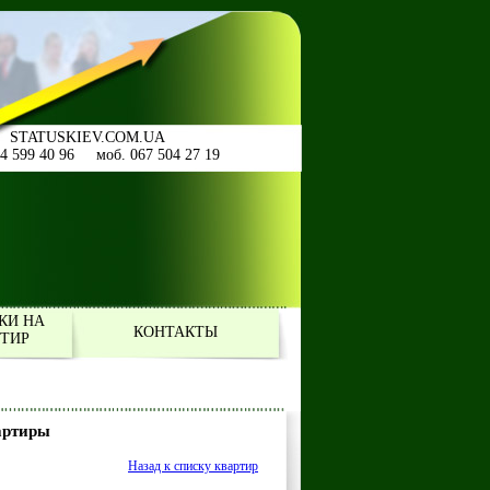
STATUSKIEV.COM.UA
44 599 40 96 моб. 067 504 27 19
КИ НА
КОНТАКТЫ
РТИР
артиры
Назад к списку квартир