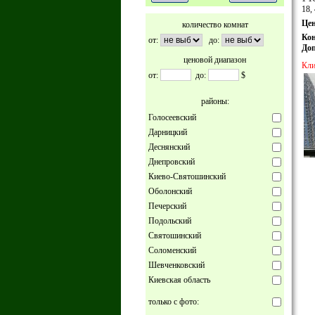
18,
Цен
количество комнат
Ко
от:
до:
Доп
ценовой диапазон
Кли
от:
до:
$
районы:
Голосеевский
Дарницкий
Деснянский
Днепровский
Киево-Святошинский
Оболонский
Печерский
Подольский
Святошинский
Соломенский
Шевченковский
Киевская область
только с фото: