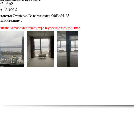
 47.1// м2
а :
81000 $
нтакты:
Станіслав Валентинович, 0968486185
олнительно :
кните на фото для просмотра в увеличенном режиме.