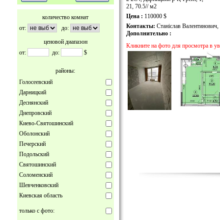
21, 70.5// м2
Цена :
110000 $
количество комнат
Контакты:
Станіслав Валентинович,
от:
до:
Дополнительно :
ценовой диапазон
Кликните на фото для просмотра в у
от:
до:
$
районы:
Голосеевский
Дарницкий
Деснянский
Днепровский
Киево-Святошинский
Оболонский
Печерский
Подольский
Святошинский
Соломенский
Шевченковский
Киевская область
только с фото: