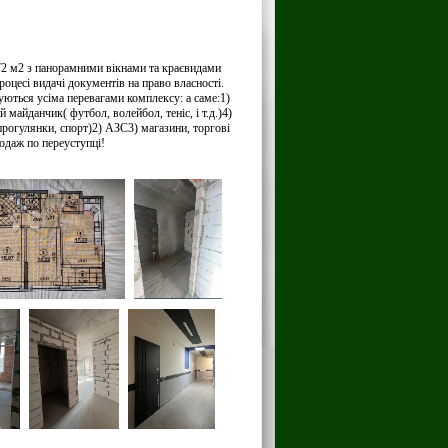
72 м2 з панорамними вікнами та краєвидами
роцесі видачі документів на право власності.
уються усіма перевагами комплексу: а саме:1)
айданчик( футбол, волейбол, теніс, і т.д.)4)
рогулянки, спорт)2) АЗС3) магазини, торгові
родаж по переуступці!