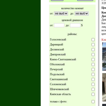
3/2
Цен
количество комнат
Ко
от:
до:
Доп
Дні
ценовой диапазон
Баг
от:
до:
$
лан
вел
цен
районы:
Голосеевский
Кли
Дарницкий
Деснянский
Днепровский
Киево-Святошинский
Оболонский
Печерский
Подольский
Святошинский
Соломенский
Шевченковский
Киевская область
только с фото: