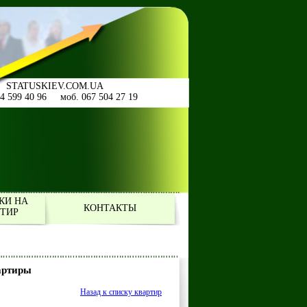
STATUSKIEV.COM.UA
44 599 40 96 моб. 067 504 27 19
КИ НА
КОНТАКТЫ
РТИР
артиры
Назад к списку квартир