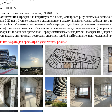
6, 72// м2
а :
110000 $
нтакты:
Станіслав Валентинович, 0968486185
олнительно :
Продам 2-к. квартиру в ЖК Great Дарницького р-ну, загальною площею 
пра. 3/26 пов., будинок введено в експлуатацію, всі комунікації запущено, забудовник в п
ато сусідів займаються ремонтами у своїх квартирах, деякі вже проживають та насолодж
дшафтний дизайн комплекса2) великий та різноманітний дитячий майданчик3) спортивний м
одоріжки та зони для прогулянокПоряд з комплексом знаходяться:1)набережна Дніпра( п
три, школи, дитячі садки, ресторани, спортивні клуби і т.дПоспішайте, поки можливий п
кните на фото для просмотра в увеличенном режиме.