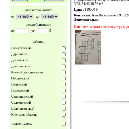
3/23, 81/46/10,56 м2
Цена :
110000 $
количество комнат
Контакты:
Іван Васильович, 097822
от:
до:
Дополнительно :
ценовой диапазон
Кликните на фото для просмотра в у
от:
до:
$
районы:
Голосеевский
Дарницкий
Деснянский
Днепровский
Киево-Святошинский
Оболонский
Печерский
Подольский
Святошинский
Соломенский
Шевченковский
Киевская область
только с фото: