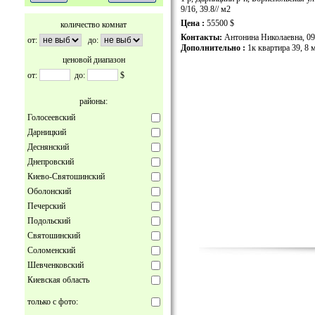
9/16, 39.8// м2
Цена :
55500 $
количество комнат
Контакты:
Антонина Николаевна, 0
от:
до:
Дополнительно :
1к квартира 39, 8 
ценовой диапазон
от:
до:
$
районы:
Голосеевский
Дарницкий
Деснянский
Днепровский
Киево-Святошинский
Оболонский
Печерский
Подольский
Святошинский
Соломенский
Шевченковский
Киевская область
только с фото: